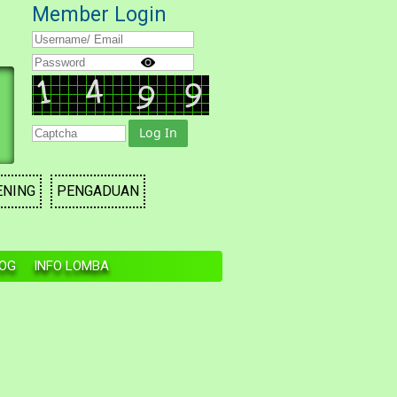
Member Login
Log In
ENING
PENGADUAN
OG
INFO LOMBA