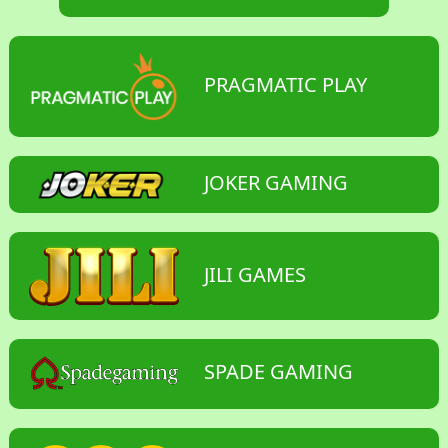
PRAGMATIC PLAY
JOKER GAMING
JILI GAMES
SPADE GAMING