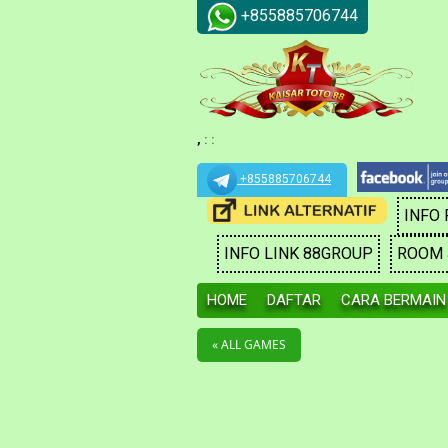
+855885706744
,
:
:
+855885706744
INFO 
INFO LINK 88GROUP
ROOM 
HOME
DAFTAR
CARA BERMAIN
« ALL GAMES