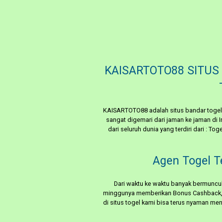
KAISARTOTO88 SITUS 
KAISARTOTO88 adalah situs bandar togel o
sangat digemari dari jaman ke jaman di
dari seluruh dunia yang terdiri dari : 
Agen Togel T
Dari waktu ke waktu banyak bermuncul
minggunya memberikan Bonus Cashback, 
di situs togel kami bisa terus nyaman 