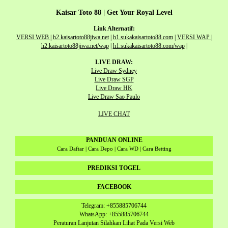
Kaisar Toto 88 | Get Your Royal Level
Link Alternatif:
VERSI WEB
|
h2.kaisartoto88jiwa.net
|
h1.sukakaisartoto88.com
|
VERSI WAP
|
h2.kaisartoto88jiwa.net/wap
|
h1.sukakaisartoto88.com/wap
|
LIVE DRAW:
Live Draw Sydney
Live Draw SGP
Live Draw HK
Live Draw Sao Paulo
LIVE CHAT
PANDUAN ONLINE
Cara Daftar | Cara Depo | Cara WD | Cara Betting
PREDIKSI TOGEL
FACEBOOK
Telegram: +855885706744
WhatsApp: +855885706744
Peraturan Lanjutan Silahkan Lihat Pada Versi Web