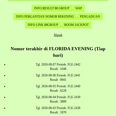
INFO RESULT 88 GROUP
WAP
INFO PERGANTIAN NOMOR REKENING
PENGADUAN
INFO LINK 88GROUP
ROOM JACKPOT
Masuk
Nomor terakhir di FLORIDA EVENING (Tiap
hari)
Tgl. 2026-08-07 Periode. FLE-2442
Result : 1048
Tgl. 2026-08-06 Periode. FLE-2441
Result : 0941
Tgl. 2026-08-05 Periode. FLE-2440
Result : 6228
Tgl. 2026-08-04 Periode. FLE-2439
Result : 3809
Tgl. 2026-08-03 Periode. FLE-2438
Result : 1870